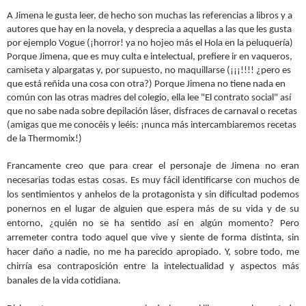
A Jimena le gusta leer, de hecho son muchas las referencias a libros y a
autores que hay en la novela, y desprecia a aquellas a las que les gusta
por ejemplo Vogue (¡horror! ya no hojeo más el Hola en la peluquería)
Porque Jimena, que es muy culta e intelectual, prefiere ir en vaqueros,
camiseta y alpargatas y, por supuesto, no maquillarse (¡¡¡!!!! ¿pero es
que está reñida una cosa con otra?) Porque Jimena no tiene nada en
común con las otras madres del colegio, ella lee "El contrato social" así
que no sabe nada sobre depilación láser, disfraces de carnaval o recetas
(amigas que me conocéis y leéis: ¡nunca más intercambiaremos recetas
de la Thermomix!)
Francamente creo que para crear el personaje de Jimena no eran
necesarias todas estas cosas. Es muy fácil identificarse con muchos de
los sentimientos y anhelos de la protagonista y sin dificultad podemos
ponernos en el lugar de alguien que espera más de su vida y de su
entorno, ¿quién no se ha sentido así en algún momento? Pero
arremeter contra todo aquel que vive y siente de forma distinta, sin
hacer daño a nadie, no me ha parecido apropiado. Y, sobre todo, me
chirría esa contraposición entre la intelectualidad y aspectos más
banales de la vida cotidiana.