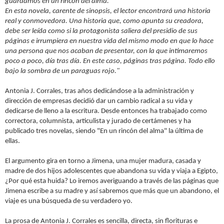
guardamos en un rincón del alma.
En esta novela, carente de sinopsis, el lector encontrará una historia
real y conmovedora. Una historia que, como apunta su creadora,
debe ser leída como si la protagonista saliera del presidio de sus
páginas e irrumpiera en nuestra vida del mismo modo en que lo hace
una persona que nos acaban de presentar, con la que intimaremos
poco a poco, día tras día. En este caso, páginas tras página. Todo ello
bajo la sombra de un paraguas rojo."
Antonia J. Corrales, tras años dedicándose a la administración y
dirección de empresas decidió dar un cambio radical a su vida y
dedicarse de lleno a la escritura. Desde entonces ha trabajado como
correctora, columnista, articulista y jurado de certámenes y ha
publicado tres novelas, siendo "En un rincón del alma" la última de
ellas.
El argumento gira en torno a Jimena, una mujer madura, casada y
madre de dos hijos adolescentes que abandona su vida y viaja a Egipto,
¿Por qué esta huida? Lo iremos averiguando a través de las páginas que
Jimena escribe a su madre y así sabremos que más que un abandono, el
viaje es una búsqueda de su verdadero yo.
La prosa de Antonia J. Corrales es sencilla, directa, sin florituras e