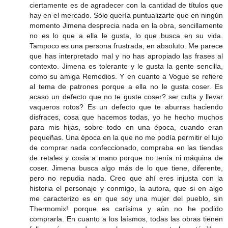
ciertamente es de agradecer con la cantidad de títulos que
hay en el mercado. Sólo quería puntualizarte que en ningún
momento Jimena desprecia nada en la obra, sencillamente
no es lo que a ella le gusta, lo que busca en su vida.
Tampoco es una persona frustrada, en absoluto. Me parece
que has interpretado mal y no has apropiado las frases al
contexto. Jimena es tolerante y le gusta la gente sencilla,
como su amiga Remedios. Y en cuanto a Vogue se refiere
al tema de patrones porque a ella no le gusta coser. Es
acaso un defecto que no te guste coser? ser culta y llevar
vaqueros rotos? Es un defecto que te aburras haciendo
disfraces, cosa que hacemos todas, yo he hecho muchos
para mis hijas, sobre todo en una época, cuando eran
pequeñas. Una época en la que no me podía permitir el lujo
de comprar nada confeccionado, compraba en las tiendas
de retales y cosía a mano porque no tenía ni máquina de
coser. Jimena busca algo más de lo que tiene, diferente,
pero no repudia nada. Creo que ahí eres injusta con la
historia el personaje y conmigo, la autora, que si en algo
me caracterizo es en que soy una mujer del pueblo, sin
Thermomix! porque es carísima y aún no he podido
comprarla. En cuanto a los laísmos, todas las obras tienen